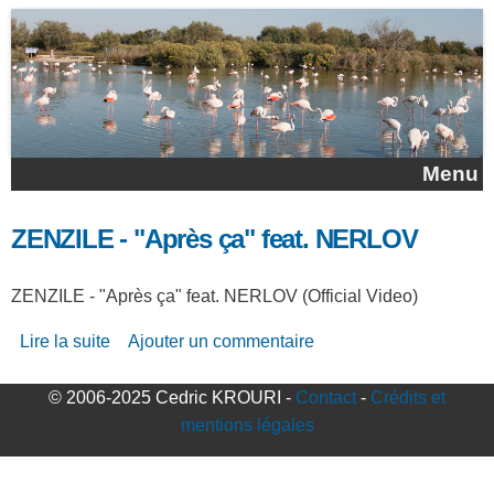
Aller au contenu principal
Menu
ZENZILE - "Après ça" feat. NERLOV
ZENZILE - "Après ça" feat. NERLOV (Official Video)
Lire la suite
de ZENZILE - "Après ça" feat. NERLOV
Ajouter un commentaire
© 2006-2025 Cedric KROURI -
Contact
-
Crédits et
mentions légales